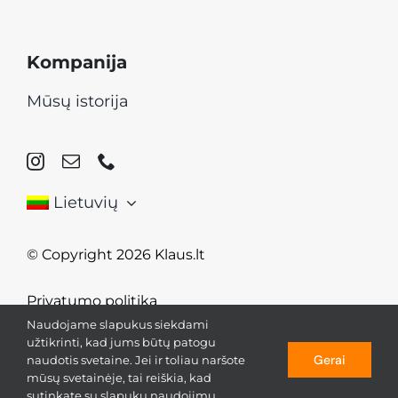
Kompanija
Mūsų istorija
Lietuvių
© Copyright 2026 Klaus.lt
Privatumo politika
Naudojame slapukus siekdami
užtikrinti, kad jums būtų patogu
Gerai
naudotis svetaine. Jei ir toliau naršote
mūsų svetainėje, tai reiškia, kad
sutinkate su slapukų naudojimu.