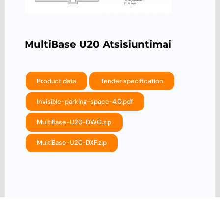
MultiBase U20 Atsisiuntimai
Product data
Tender specification
Invisible-parking-space-4.0.pdf
MultiBase-U20-DWG.zip
MultiBase-U20-DXF.zip